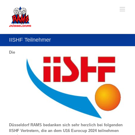
Skip
to
content
IISHF Teilnehmer
Di
e
Düsseldorf RAMS bedanken sich sehr herzlich bei folgenden
IISHF Vertretern, die an dem U16 Eurocup 2024 teilnehmen